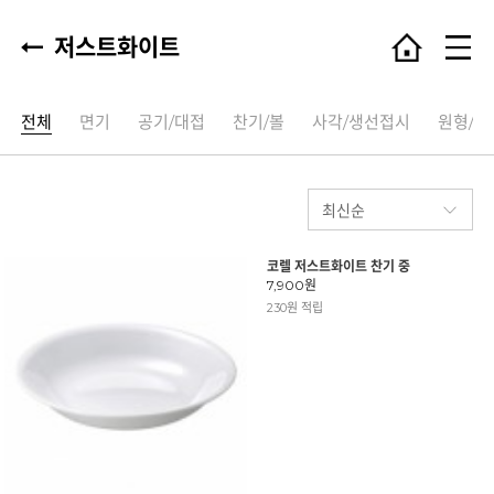
저스트화이트
전체
면기
공기/대접
찬기/볼
사각/생선접시
원형/타
코렐 저스트화이트 찬기 중
7,900원
230원 적립