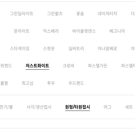
그린딜라이트
그린왈츠
꽃솜
네이처터치
더
련
문라이트
믹스베리
바이올렛댄스
베고니아
스타게이징
스팟온
실버트리
아나알베로
야
지위켄드
저스트화이트
크로바
파스텔가든
파스텔
스풀팜
최고심
푸우
우드랜드
찬기/볼
사각/생선접시
원형/타원접시
머그
세트