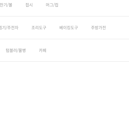
찬기/볼
접시
머그/컵
찜기/주전자
조리도구
베이킹도구
주방가전
텀블러/물병
카페