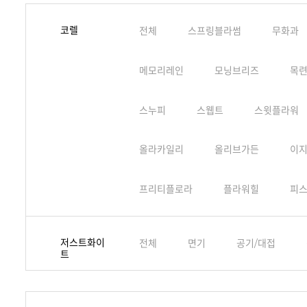
코렐
전체
스프링블라썸
무화과
메모리레인
모닝브리즈
목
스누피
스웹트
스윗플라워
올라카일리
올리브가든
이
프리티플로라
플라워힐
피
저스트화이
전체
면기
공기/대접
트