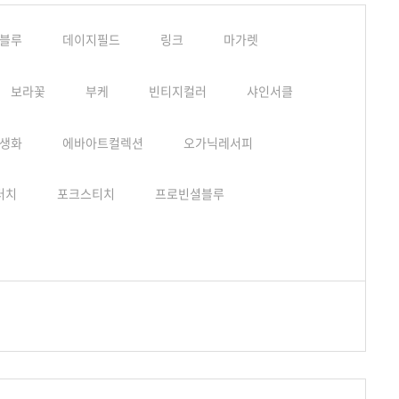
블루
데이지필드
링크
마가렛
보라꽃
부케
빈티지컬러
샤인서클
생화
에바아트컬렉션
오가닉레서피
터치
포크스티치
프로빈셜블루