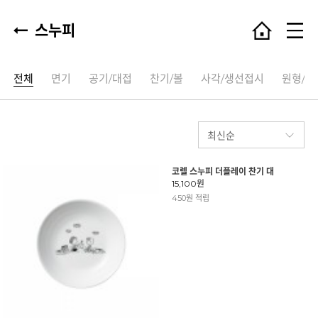
스누피
전체
면기
공기/대접
찬기/볼
사각/생선접시
원형/타
코렐 스누피 더플레이 찬기 대
15,100원
450원 적립