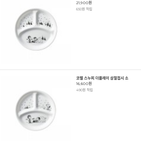
21,900원
650원 적립
코렐 스누피 더플레이 삼절접시 소
16,600원
490원 적립