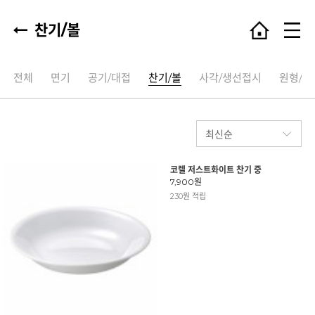
찬기/볼
전체
면기
공기/대접
찬기/볼
사각/생선접시
원형/타
코렐 저스트화이트 찬기 중
7,900원
230원 적립