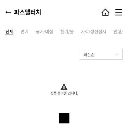
파스텔터치
전체
면기
공기/대접
찬기/볼
사각/생선접시
원형/타
상품 준비중 입니다.