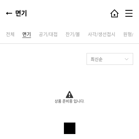
면기
전체
면기
공기/대접
찬기/볼
사각/생선접시
원형/타
상품 준비중 입니다.