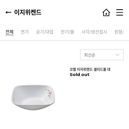
이지위켄드
전체
면기
공기/대접
찬기/볼
사각/생선접시
원형/타
코렐 이지위켄드 샐러드볼 대
Sold out