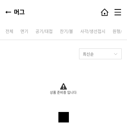
머그
전체
면기
공기/대접
찬기/볼
사각/생선접시
원형/타
상품 준비중 입니다.