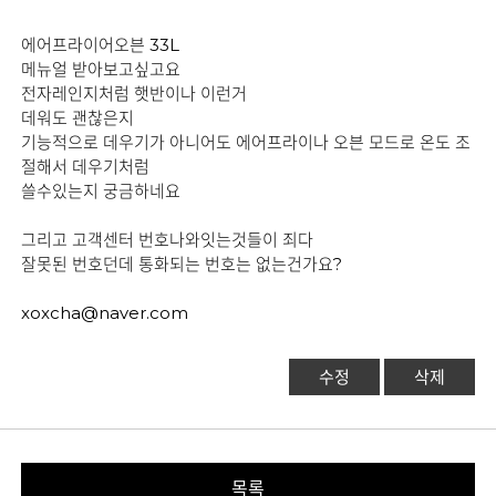
에어프라이어오븐 33L
메뉴얼 받아보고싶고요
전자레인지처럼 햇반이나 이런거
데워도 괜찮은지
기능적으로 데우기가 아니어도 에어프라이나 오븐 모드로 온도 조
절해서 데우기처럼
쓸수있는지 궁금하네요
그리고 고객센터 번호나와잇는것들이 죄다
잘못된 번호던데 통화되는 번호는 없는건가요?
xoxcha@naver.com
수정
삭제
목록