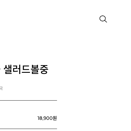
과 샐러드볼중
미국
18,900
원