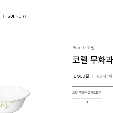
SUPPORT
Brand
코렐
:
코렐 무화
원
| 원산지 : 
18,900
코렐 무화과 샐러드볼중