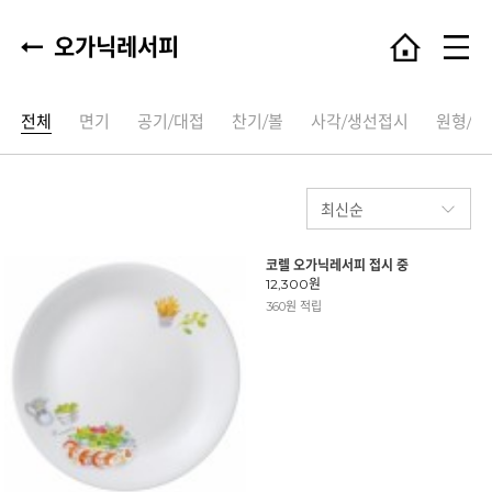
오가닉레서피
전체
면기
공기/대접
찬기/볼
사각/생선접시
원형/타
코렐 오가닉레서피 접시 중
12,300원
360원 적립